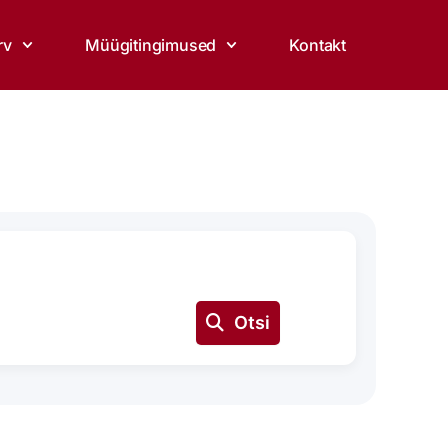
rv
Müügitingimused
Kontakt
Otsi