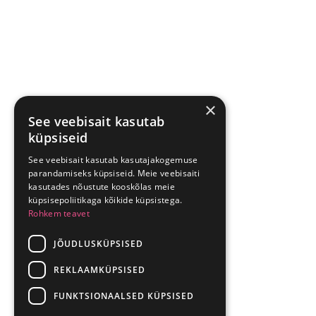
×
See veebisait kasutab
küpsiseid
See veebisait kasutab kasutajakogemuse
parandamiseks küpsiseid. Meie veebisaiti
kasutades nõustute kooskõlas meie
küpsisepoliitikaga kõikide küpsistega.
Rohkem teavet
JÕUDLUSKÜPSISED
REKLAAMKÜPSISED
FUNKTSIONAALSED KÜPSISED