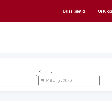
Bussipiletid
Ostuko
Kuupäev